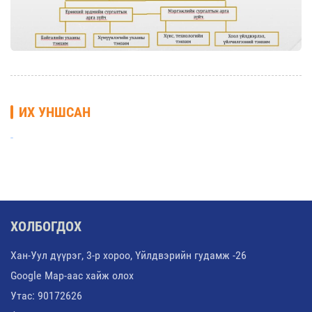
ИХ УНШСАН
ХОЛБОГДОХ
Хан-Уул дүүрэг, 3-р хороо, Үйлдвэрийн гудамж -26
Google Map-аас хайж олох
Утас: 90172626