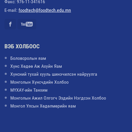
Факс: 976-11-341616
E-mail:
foodtech@foodtech.edu.mn
ВЭБ ХОЛБООС
Боловсролын яам
Хүнс Хөдөө Аж Ахуйн Яам
Хүнсний тухай хууль шинэчилсэн найруулга
Монголын Хүнсчдийн Холбоо
МҮХАҮ-ийн Танхим
Монголын Ажил Олгогч Эздийн Нэгдсэн Холбоо
Монгол Улсын Хөдөлмөрийн яам