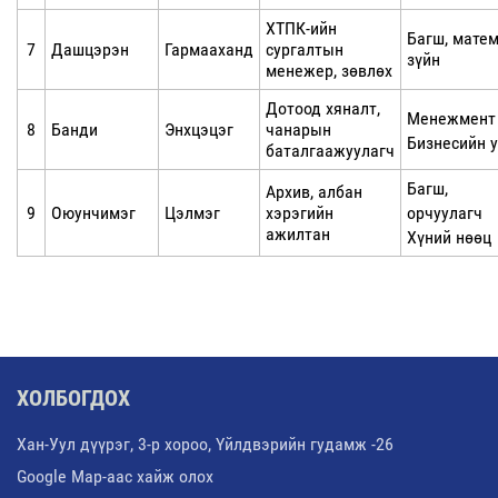
ХТПК-ийн
Багш, мате
7
Дашцэрэн
Гармааханд
сургалтын
зүйн
менежер, зөвлөх
Дотоод хяналт,
Менежмент
8
Банди
Энхцэцэг
чанарын
Бизнесийн 
баталгаажуулагч
Багш,
Архив, албан
9
Оюунчимэг
Цэлмэг
хэрэгийн
орчуулагч
ажилтан
Хүний нөөц
ХОЛБОГДОХ
Хан-Уул дүүрэг, 3-р хороо, Үйлдвэрийн гудамж -26
Google Map-аас хайж олох