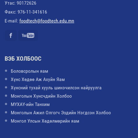
Утас: 90172626
Факс: 976-11-341616
E-mail:
foodtech@foodtech.edu.mn
ВЭБ ХОЛБООС
Боловсролын яам
Хүнс Хөдөө Аж Ахуйн Яам
Хүнсний тухай хууль шинэчилсэн найруулга
Монголын Хүнсчдийн Холбоо
МҮХАҮ-ийн Танхим
Монголын Ажил Олгогч Эздийн Нэгдсэн Холбоо
Монгол Улсын Хөдөлмөрийн яам