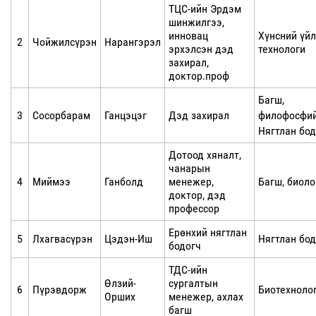
ТЦС-ийн Эрдэм
шинжилгээ,
инновац
Хүнсний үй
2
Чойжилсүрэн
Нарангэрэл
эрхэлсэн дэд
технологи
захирал,
доктор.проф
Багш,
3
Сосорбарам
Ганцэцэг
Дэд захирал
филофосфи
Нягтлан бод
Дотоод хяналт,
чанарын
4
Миймээ
Ганболд
менежер,
Багш, биоло
доктор, дэд
профессор
Ерөнхий нягтлан
5
Лхагвасүрэн
Цэдэн-Иш
Нягтлан бод
бодогч
ТДС-ийн
Өлзий-
сургалтын
6
Пүрэвдорж
Биотехноло
Орших
менежер, ахлах
багш