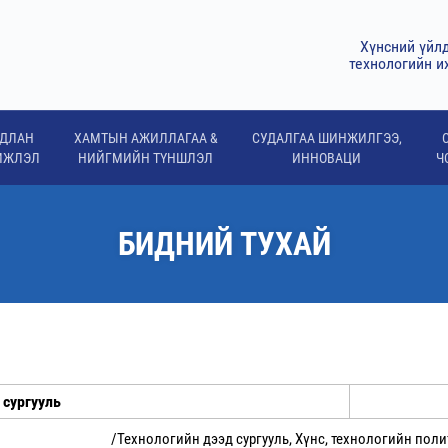
Хүнсний үйл
технологийн и
ДЛАН
ХАМТЫН АЖИЛЛАГАА &
СУДАЛГАА ШИНЖИЛГЭЭ,
МЖЛЭЛ
НИЙГМИЙН ТҮНШЛЭЛ
ИННОВАЦИ
Ч
БИДНИЙ ТУХАЙ
 сургууль
/Технологийн дээд сургууль, Хүнс, технологийн пол