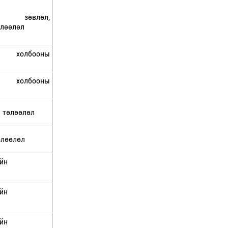
йн зөвлөл,
өлөөлөл
н холбооны
н холбооны
 төлөөлөл
өлөөлөл
йн
йн
йн