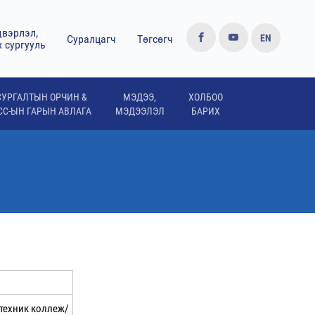
двэрлэл,
Суралцагч
Төгсөгч
EN
х сургууль
СУРГАЛТЫН ОРЧИН &
МЭДЭЭ,
ХОЛБОО
СС-ЫН ГАРЫН АВЛАГА
МЭДЭЭЛЭЛ
БАРИХ
итехник коллеж/