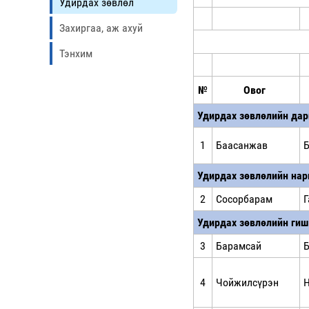
Удирдах зөвлөл
Захиргаа, аж ахуй
Тэнхим
№
Овог
Удирдах зөвлөлийн дар
1
Баасанжав
Удирдах зөвлөлийн нар
2
Сосорбарам
Г
Удирдах зөвлөлийн гиш
3
Барамсай
Б
4
Чойжилсүрэн
Н