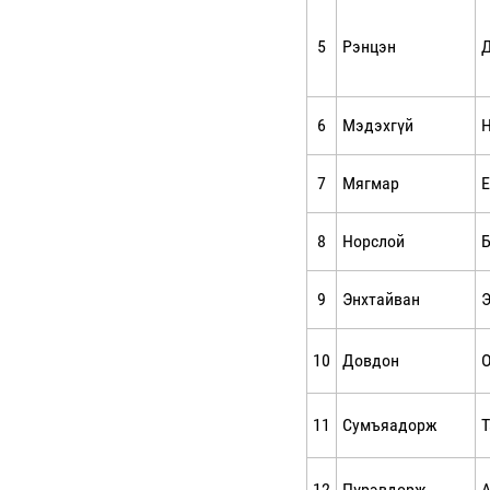
5
Рэнцэн
Д
6
Мэдэхгүй
7
Мягмар
Е
8
Норслой
9
Энхтайван
Э
10
Довдон
11
Сумъяадорж
12
Пүрэвдорж
А