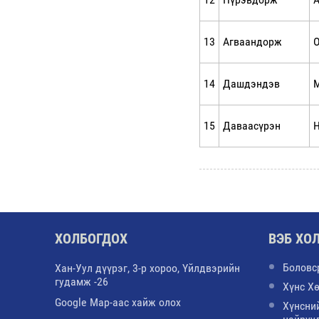
13
Агваандорж
О
14
Дашдэндэв
15
Даваасүрэн
Н
ХОЛБОГДОХ
ВЭБ ХО
Боловс
Хан-Уул дүүрэг, 3-р хороо, Үйлдвэрийн
гудамж -26
Хүнс Х
Google Map-аас хайж олох
Хүнсни