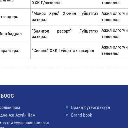
ХХК Г/захирал
төлөөлөл
"Монос Хүнс" ХК-ийн Гүйцэтгэх
Ажил олгогчи
тгондарь
захирал
төлөөлөл
Ажил олгогчи
"Баянгол ресорт" Гүйцэтгэх
Мөнхбадрал
захирал
төлөөлөл
Ажил олгогчи
арангэрэл
"Синапс" ХХК Гүйцэтгэх захирал
төлөөлөл
ЛБООС
ролын яам
Брэнд бүтээгдэхүүн
өдөө Аж Ахуйн Яам
Brand book
й тухай хууль шинэчилсэн