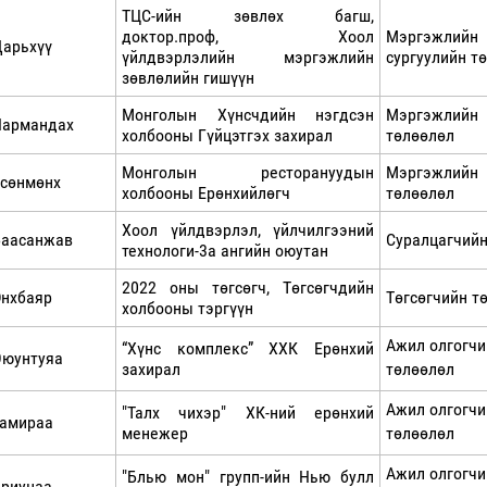
ТЦС-ийн зөвлөх багш,
доктор.проф, Хоол
Мэргэжли
арьхүү
үйлдвэрлэлийн мэргэжлийн
сургуулийн т
зөвлөлийн гишүүн
Монголын Хүнсчдийн нэгдсэн
Мэргэжлий
Нармандах
холбооны Гүйцэтгэх захирал
төлөөлөл
Монголын ресторануудын
Мэргэжлий
сөнмөнх
холбооны Ерөнхийлөгч
төлөөлөл
Хоол үйлдвэрлэл, үйлчилгээний
Баасанжав
Суралцагчийн
технологи-3а ангийн оюутан
2022 оны төгсөгч, Төгсөгчдийн
нхбаяр
Төгсөгчийн т
холбооны тэргүүн
Ажил олгогчи
“Хүнс комплекс” ХХК Ерөнхий
Оюунтуяа
захирал
төлөөлөл
Ажил олгогчи
"Талх чихэр" ХК-ний ерөнхий
Тамираа
менежер
төлөөлөл
Ажил олгогчи
"Блью мон" групп-ийн Нью булл
риунаа