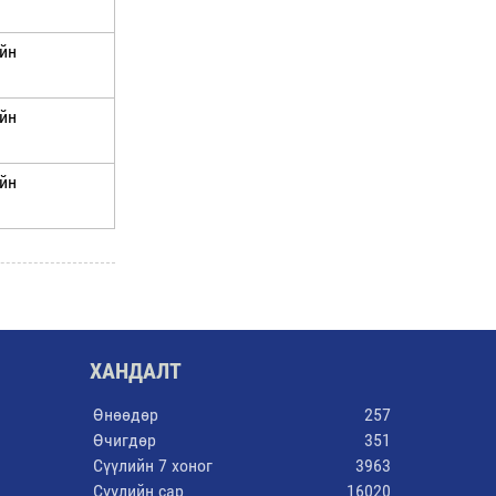
йн
йн
йн
ХАНДАЛТ
Өнөөдөр
257
Өчигдөр
351
Сүүлийн 7 хоног
3963
Сүүлийн сар
16020