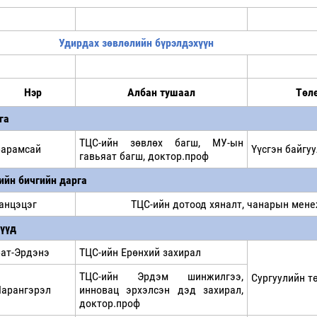
Удирдах зөвлөлийн бүрэлдэхүүн
Нэр
Албан тушаал
Төл
га
ТЦС-ийн зөвлөх багш, МУ-ын
Барамсай
Үүсгэн байгу
гавьяат багш, доктор.проф
ийн бичгийн дарга
анцэцэг
ТЦС-ийн дотоод хяналт, чанарын мен
үүд
ат-Эрдэнэ
ТЦС-ийн Ерөнхий захирал
ТЦС-ийн Эрдэм шинжилгээ,
Сургуулийн т
арангэрэл
инновац эрхэлсэн дэд захирал,
доктор.проф