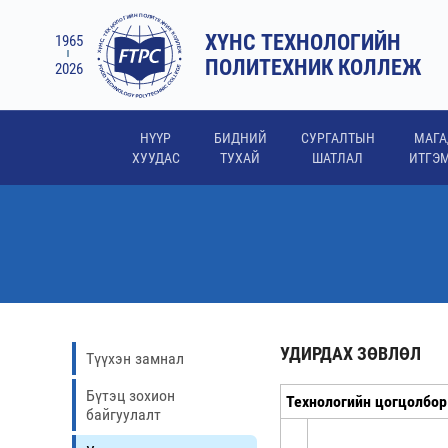
ХҮНС ТЕХНОЛОГИЙН
1965
ПОЛИТЕХНИК КОЛЛЕЖ
2026
НҮҮР
БИДНИЙ
СУРГАЛТЫН
МАГА
ХУУДАС
ТУХАЙ
ШАТЛАЛ
ИТГЭ
УДИРДАХ ЗӨВЛӨЛ
Түүхэн замнал
Бүтэц зохион
Технологийн цогцолбор
байгуулалт