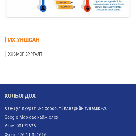
ИХ УНШСАН
ХОСМОГ СУРГАЛТ
ХОЛБОГДОХ
Хан-Уул дүүрэг, 3-р хороо, Үйлдвэрийн гудамж -26
Google Map-аас хайж олох
Утас: 90172626
Факс: 976-11-341616