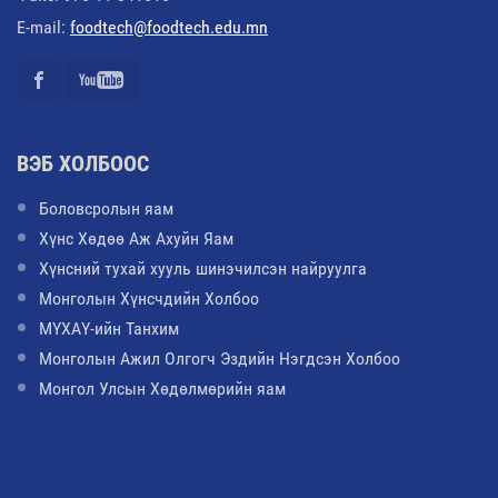
E-mail:
foodtech@foodtech.edu.mn
ВЭБ ХОЛБООС
Боловсролын яам
Хүнс Хөдөө Аж Ахуйн Яам
Хүнсний тухай хууль шинэчилсэн найруулга
Монголын Хүнсчдийн Холбоо
МҮХАҮ-ийн Танхим
Монголын Ажил Олгогч Эздийн Нэгдсэн Холбоо
Монгол Улсын Хөдөлмөрийн яам