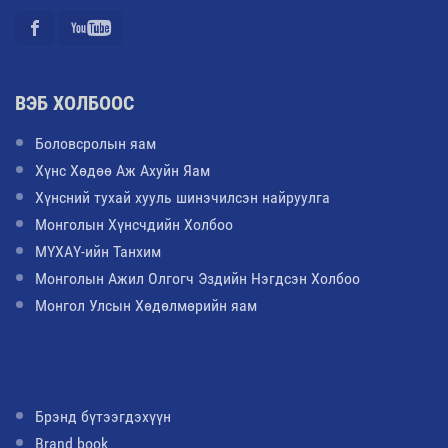
ВЭБ ХОЛБООС
Боловсролын яам
Хүнс Хөдөө Аж Ахуйн Яам
Хүнсний тухай хууль шинэчилсэн найруулга
Монголын Хүнсчдийн Холбоо
МҮХАҮ-ийн Танхим
Монголын Ажил Олгогч Эздийн Нэгдсэн Холбоо
Монгол Улсын Хөдөлмөрийн яам
Брэнд бүтээгдэхүүн
Brand book