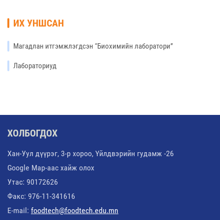
ИХ УНШСАН
Магадлан итгэмжлэгдсэн “Биохимийн лаборатори”
Лабораториуд
ХОЛБОГДОХ
Хан-Уул дүүрэг, 3-р хороо, Үйлдвэрийн гудамж -26
Google Map-аас хайж олох
Утас: 90172626
Факс: 976-11-341616
E-mail:
foodtech@foodtech.edu.mn