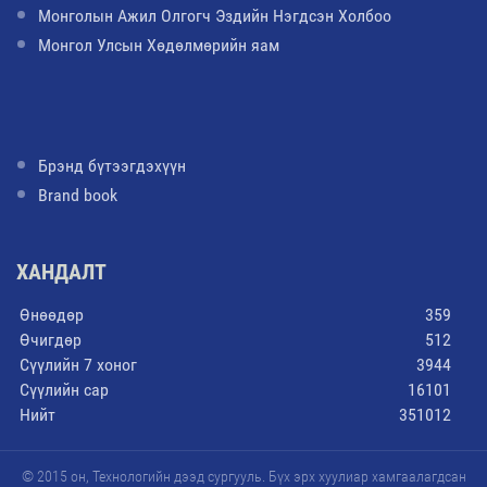
Монголын Ажил Олгогч Эздийн Нэгдсэн Холбоо
Монгол Улсын Хөдөлмөрийн яам
Брэнд бүтээгдэхүүн
Brand book
ХАНДАЛТ
Өнөөдөр
359
Өчигдөр
512
Сүүлийн 7 хоног
3944
Сүүлийн сар
16101
Нийт
351012
© 2015 он, Технологийн дээд сургууль. Бүх эрх хуулиар хамгаалагдсан