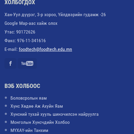
ХОЛБОГДОХ
Хан-Уул дүүрэг, 3-р хороо, Үйлдвэрийн гудамж -26
Google Map-аас хайж олох
Утас: 90172626
Факс: 976-11-341616
E-mail:
foodtech@foodtech.edu.mn
ВЭБ ХОЛБООС
Боловсролын яам
Хүнс Хөдөө Аж Ахуйн Яам
Хүнсний тухай хууль шинэчилсэн найруулга
Монголын Хүнсчдийн Холбоо
МҮХАҮ-ийн Танхим