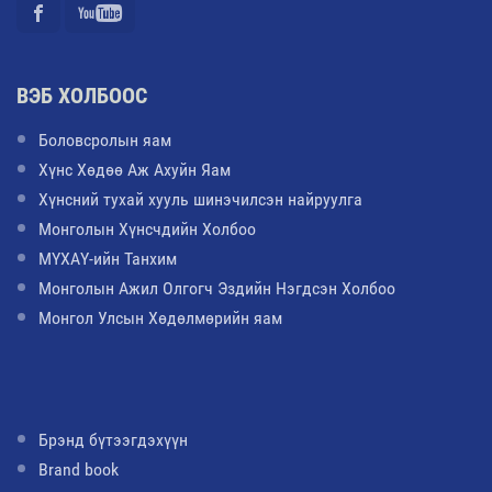
ВЭБ ХОЛБООС
Боловсролын яам
Хүнс Хөдөө Аж Ахуйн Яам
Хүнсний тухай хууль шинэчилсэн найруулга
Монголын Хүнсчдийн Холбоо
МҮХАҮ-ийн Танхим
Монголын Ажил Олгогч Эздийн Нэгдсэн Холбоо
Монгол Улсын Хөдөлмөрийн яам
Брэнд бүтээгдэхүүн
Brand book