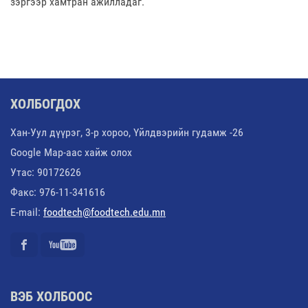
зэргээр хамтран ажилладаг.
ХОЛБОГДОХ
Хан-Уул дүүрэг, 3-р хороо, Үйлдвэрийн гудамж -26
Google Map-аас хайж олох
Утас: 90172626
Факс: 976-11-341616
E-mail:
foodtech@foodtech.edu.mn
ВЭБ ХОЛБООС