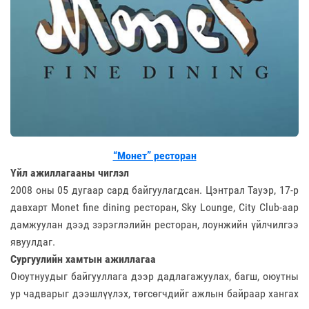
“Монет” ресторан
Үйл ажиллагааны чиглэл
2008 оны 05 дугаар сард байгуулагдсан. Цэнтрал Тауэр, 17-р
давхарт Monet fine dining ресторан, Sky Lounge, City Club-аар
дамжуулан дээд зэрэглэлийн ресторан, лоунжийн үйлчилгээ
явуулдаг.
Сургуулийн хамтын ажиллагаа
Оюутнуудыг байгууллага дээр дадлагажуулах, багш, оюутны
ур чадварыг дээшлүүлэх, төгсөгчдийг ажлын байраар хангах