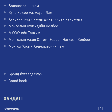
Боловсролын яам
Хүнс Хөдөө Аж Ахуйн Яам
Хүнсний тухай хууль шинэчилсэн найруулга
Монголын Хүнсчдийн Холбоо
МҮХАҮ-ийн Танхим
Монголын Ажил Олгогч Эздийн Нэгдсэн Холбоо
Монгол Улсын Хөдөлмөрийн яам
Брэнд бүтээгдэхүүн
Brand book
ХАНДАЛТ
Өнөөдөр
141