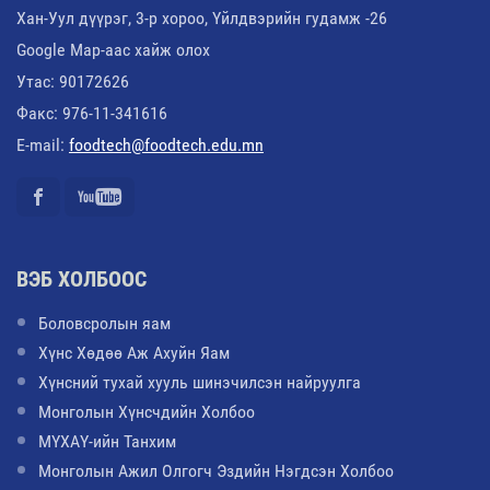
Хан-Уул дүүрэг, 3-р хороо, Үйлдвэрийн гудамж -26
Google Map-аас хайж олох
Утас: 90172626
Факс: 976-11-341616
E-mail:
foodtech@foodtech.edu.mn
ВЭБ ХОЛБООС
Боловсролын яам
Хүнс Хөдөө Аж Ахуйн Яам
Хүнсний тухай хууль шинэчилсэн найруулга
Монголын Хүнсчдийн Холбоо
МҮХАҮ-ийн Танхим
Монголын Ажил Олгогч Эздийн Нэгдсэн Холбоо